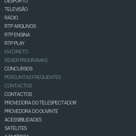
DESPORTO
TELEVISÃO
RÁDIO
RTP ARQUIVOS
RTP ENSINA
RTP PLAY
EM DIRETO
REVER PROGRAMAS
CONCURSOS
PERGUNTAS FREQUENTES
CONTACTOS
CONTACTOS
PROVEDORA DO TELESPECTADOR
PROVEDORA DO OUVINTE
ACESSIBILIDADES
SATÉLITES