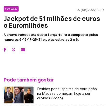
SOCIEDADE
07 jun, 2022, 21:15
Jackpot de 51 milhões de euros
o Euromilhões
A chave vencedora desta terça-feira é composta pelos
números 6-16-17-25-31 e pelas estrelas 2 e 6.
Pode também gostar
Detidos por suspeitas de corrupção
na Madeira começam hoje a ser
ouvidos (vídeo)