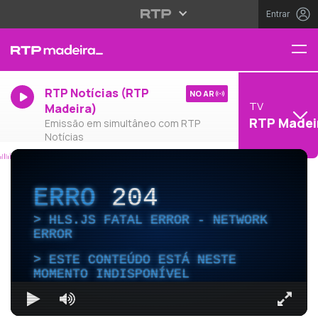
Entrar
RTP Notícias (RTP
NO AR
TV
Madeira)
RTP Madei
Emissão em simultâneo com RTP
Notícias
ERRO
204
HLS.JS FATAL ERROR - NETWORK
ERROR
ESTE CONTEÚDO ESTÁ NESTE
MOMENTO INDISPONÍVEL