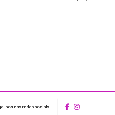
Aceder ao Fac
Aceder ao I
ga-nos nas redes sociais