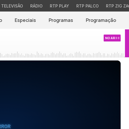
TELEVISÃO
RÁDIO
RTP PLAY
RTP PALCO
RTP ZIG ZA
o
Especiais
Programas
Programação
NO AR
RROR