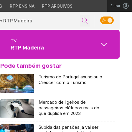
G
RTP ENSINA
RTP ARQUIVOS
Entrar
+ RTP Madeira
TV
RTP Madeira
Pode também gostar
Turismo de Portugal anunciou o
Crescer com o Turismo
Mercado de ligeiros de
passageiros elétricos mais do
que duplica em 2023
Subida das pensões já vai ser