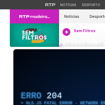
NOTÍCIAS
DESPORTO
Notícias
Desport
Sem Filtros
ERRO
204
HLS.JS FATAL ERROR - NETWORK E