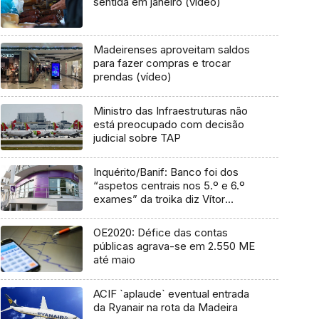
sentida em janeiro (vídeo)
Madeirenses aproveitam saldos
para fazer compras e trocar
prendas (vídeo)
Ministro das Infraestruturas não
está preocupado com decisão
judicial sobre TAP
Inquérito/Banif: Banco foi dos
“aspetos centrais nos 5.º e 6.º
exames” da troika diz Vítor
Gaspar
OE2020: Défice das contas
públicas agrava-se em 2.550 ME
até maio
ACIF `aplaude` eventual entrada
da Ryanair na rota da Madeira