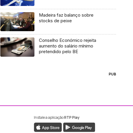
Madeira faz balanço sobre
stocks de peixe
Conselho Económico rejeita
aumento do salário mínimo
pretendido pelo BE
PUB
Instale a aplicação
RTP Play
ebook da RTP Madeira
nstagram da RTP Madeira