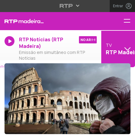
Entrar
RTP Notícias (RTP
NO AR
TV
Madeira)
RTP Madei
Emissão em simultâneo com RTP
Notícias