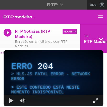
Entrar
RTP Notícias (RTP
NO AR
TV
Madeira)
RTP Madei
Emissão em simultâneo com RTP
Notícias
ERRO
204
HLS.JS FATAL ERROR - NETWORK
ERROR
ESTE CONTEÚDO ESTÁ NESTE
MOMENTO INDISPONÍVEL