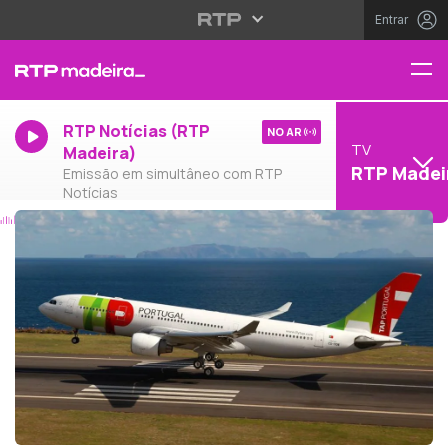
Entrar
RTP Notícias (RTP
NO AR
TV
Madeira)
RTP Madei
Emissão em simultâneo com RTP
Notícias