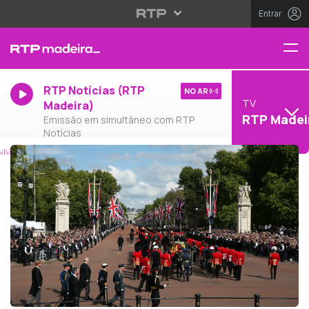
Entrar
RTP Notícias (RTP
NO AR
TV
Madeira)
RTP Madei
Emissão em simultâneo com RTP
Notícias