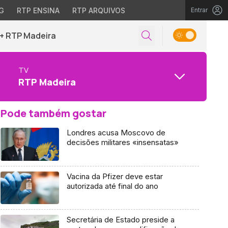
G
RTP ENSINA
RTP ARQUIVOS
Entrar
+ RTP Madeira
TV
RTP Madeira
Pode também gostar
Londres acusa Moscovo de
decisões militares «insensatas»
Vacina da Pfizer deve estar
autorizada até final do ano
Secretária de Estado preside a