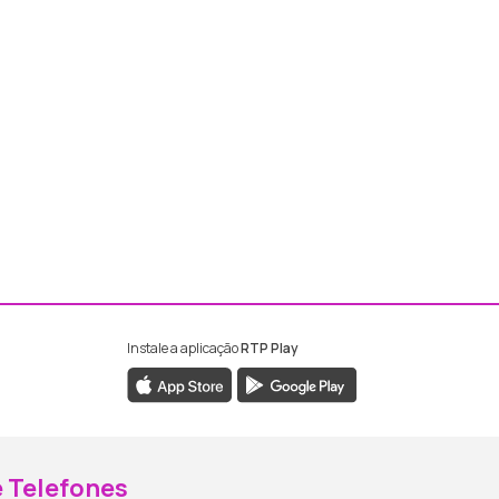
Instale a aplicação
RTP Play
ebook da RTP Madeira
nstagram da RTP Madeira
 Telefones