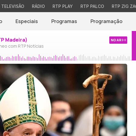
TELEVISÃO
RÁDIO
RTP PLAY
RTP PALCO
RTP ZIG ZA
o
Especiais
Programas
Programação
TP Madeira)
NO AR
neo com RTP Notícias