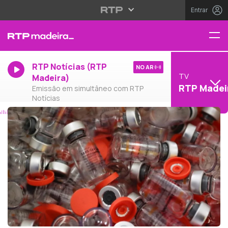
Entrar
RTP Notícias (RTP
NO AR
TV
Madeira)
RTP Madei
Emissão em simultâneo com RTP
Notícias