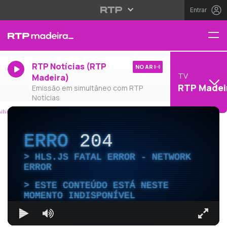
Entrar
RTP Notícias (RTP
NO AR
TV
Madeira)
RTP Madei
Emissão em simultâneo com RTP
Notícias
ERRO
204
HLS.JS FATAL ERROR - NETWORK
ERROR
ESTE CONTEÚDO ESTÁ NESTE
MOMENTO INDISPONÍVEL