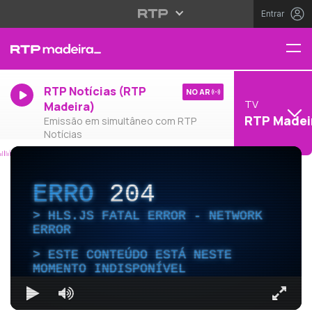
Entrar
RTP Notícias (RTP
NO AR
TV
Madeira)
RTP Madei
Emissão em simultâneo com RTP
Notícias
ERRO
204
HLS.JS FATAL ERROR - NETWORK
ERROR
ESTE CONTEÚDO ESTÁ NESTE
MOMENTO INDISPONÍVEL