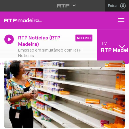
Entrar
RTP Notícias (RTP
NO AR
TV
Madeira)
RTP Madei
Emissão em simultâneo com RTP
Notícias