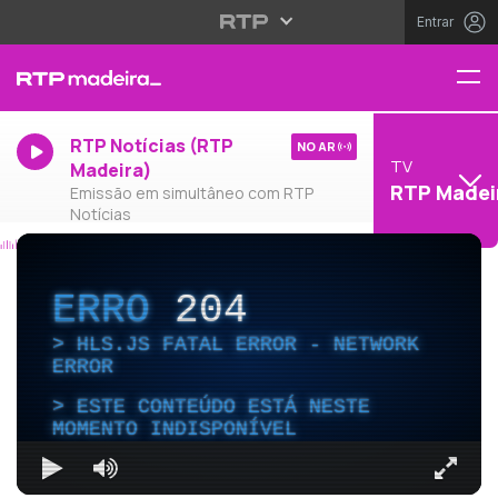
Entrar
RTP Notícias (RTP
NO AR
TV
Madeira)
RTP Madei
Emissão em simultâneo com RTP
Notícias
ERRO
204
HLS.JS FATAL ERROR - NETWORK
ERROR
ESTE CONTEÚDO ESTÁ NESTE
MOMENTO INDISPONÍVEL