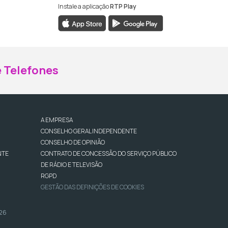
Instale a aplicação
RTP Play
ebook da RTP Madeira
nstagram da RTP Madeira
 Telefones
A EMPRESA
CONSELHO GERAL INDEPENDENTE
CONSELHO DE OPINIÃO
NTE
CONTRATO DE CONCESSÃO DO SERVIÇO PÚBLICO
DE RÁDIO E TELEVISÃO
RGPD
GESTÃO DAS DEFINIÇÕES DE COOKIES
026