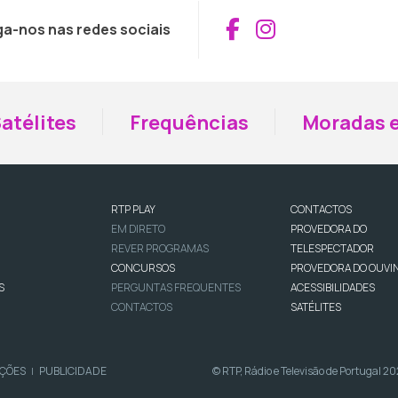
Aceder ao Fac
Aceder ao I
ga-nos nas redes sociais
atélites
Frequências
Moradas e
RTP PLAY
CONTACTOS
EM DIRETO
PROVEDORA DO
REVER PROGRAMAS
TELESPECTADOR
CONCURSOS
PROVEDORA DO OUVI
S
PERGUNTAS FREQUENTES
ACESSIBILIDADES
CONTACTOS
SATÉLITES
IÇÕES
PUBLICIDADE
© RTP, Rádio e Televisão de Portugal 2
|