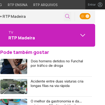
G
RTP ENSINA
RTP ARQUIVOS
Entrar
+ RTP Madeira
TV
RTP Madeira
Pode também gostar
Dois homens detidos no Funchal
por tráfico de droga
Acidente entre duas viaturas cria
longas filas na via rápida
O melhor da gastronomia e da…