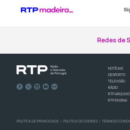
Si
Redes de S
NOTÍCIAS
DESPORTO
TELEVISÃO
RÁDIO
RTP ARQUIVO
RTP ENSINA
POLÍTICA DE PRIVACIDADE
POLÍTICA DE COOKIES
TERMOS E COND
|
|