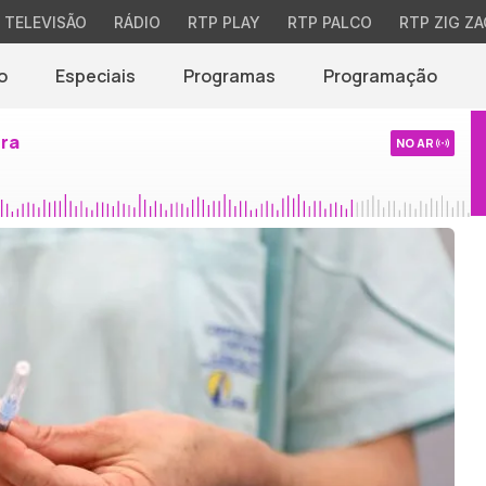
TELEVISÃO
RÁDIO
RTP PLAY
RTP PALCO
RTP ZIG ZA
o
Especiais
Programas
Programação
ira
NO AR