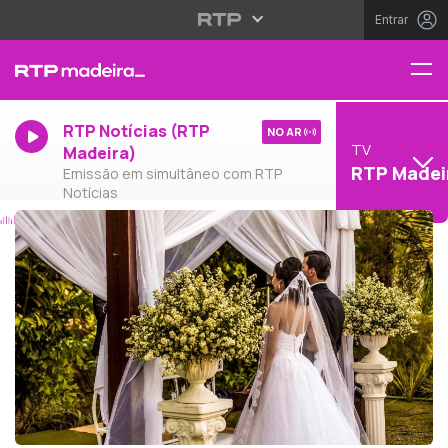
Entrar
RTP Notícias (RTP
NO AR
TV
Madeira)
RTP Madei
Emissão em simultâneo com RTP
Notícias