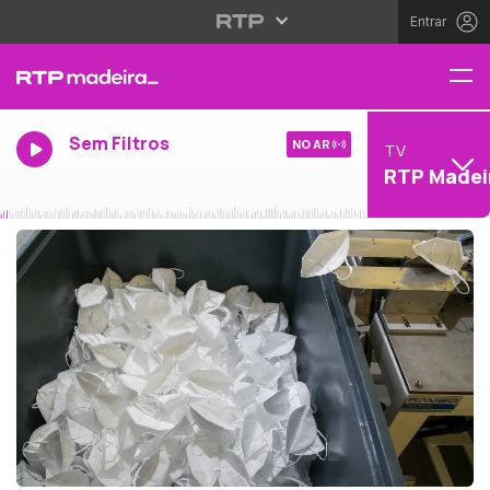
Entrar
Sem Filtros
NO AR
TV
RTP Madei