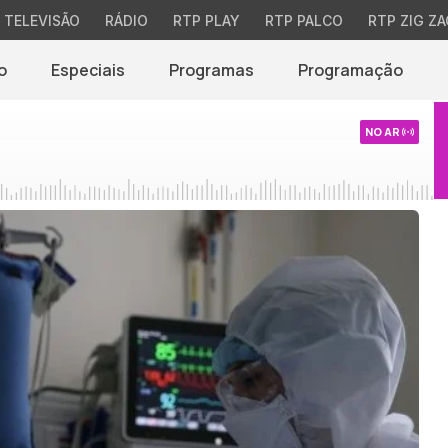
TELEVISÃO
RÁDIO
RTP PLAY
RTP PALCO
RTP ZIG ZA
o
Especiais
Programas
Programação
NO AR