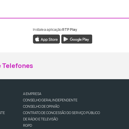
Instale a aplicação
RTP Play
ebook da RTP Madeira
nstagram da RTP Madeira
 Telefones
A EMPRESA
CONSELHO GERAL INDEPENDENTE
CONSELHO DE OPINIÃO
NTE
CONTRATO DE CONCESSÃO DO SERVIÇO PÚBLICO
DE RÁDIO E TELEVISÃO
RGPD