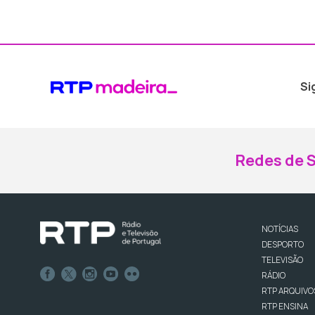
Si
Redes de S
NOTÍCIAS
DESPORTO
TELEVISÃO
RÁDIO
RTP ARQUIVO
RTP ENSINA