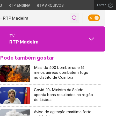
G
RTP ENSINA
RTP ARQUIVOS
Entrar
+ RTP Madeira
TV
RTP Madeira
Pode também gostar
Mais de 400 bombeiros e 14
meios aéreos combatem fogo
no distrito de Coimbra
Covid-19: Ministra da Saúde
aponta bons resultados na região
de Lisboa
Aviso de agitação marítima forte