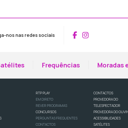
Aceder ao Fac
Aceder ao I
ga-nos nas redes sociais
atélites
Frequências
Moradas e
RTP PLAY
CONTACTOS
EM DIRETO
PROVEDORA DO
REVER PROGRAMAS
TELESPECTADOR
CONCURSOS
PROVEDORA DO OUVI
S
PERGUNTAS FREQUENTES
ACESSIBILIDADES
CONTACTOS
SATÉLITES