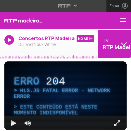
Entrar
Concertos RTP Madeira
NO AR
TV
Dul and Nouk White
RTP Madei
ERRO
204
HLS.JS FATAL ERROR - NETWORK
ERROR
ESTE CONTEÚDO ESTÁ NESTE
MOMENTO INDISPONÍVEL