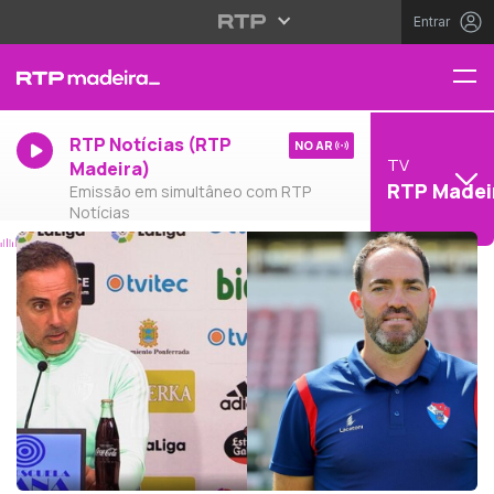
Entrar
RTP Notícias (RTP
NO AR
TV
Madeira)
RTP Madei
Emissão em simultâneo com RTP
Notícias