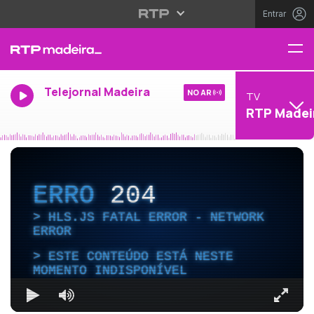
Entrar
Telejornal Madeira
NO AR
TV
RTP Madei
ERRO
204
HLS.JS FATAL ERROR - NETWORK
ERROR
ESTE CONTEÚDO ESTÁ NESTE
MOMENTO INDISPONÍVEL