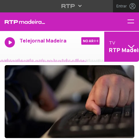
Entrar
Telejornal Madeira
NO AR
TV
RTP Madei