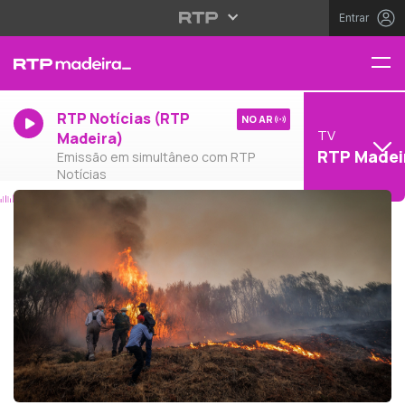
Entrar
RTP Notícias (RTP
NO AR
TV
Madeira)
RTP Madei
Emissão em simultâneo com RTP
Notícias