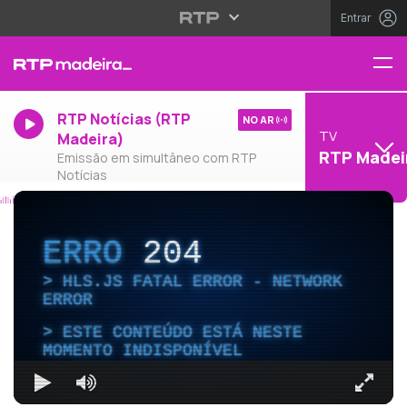
Entrar
RTP Notícias (RTP
NO AR
TV
Madeira)
RTP Madei
Emissão em simultâneo com RTP
Notícias
ERRO
204
HLS.JS FATAL ERROR - NETWORK
ERROR
ESTE CONTEÚDO ESTÁ NESTE
MOMENTO INDISPONÍVEL