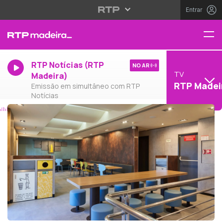
Entrar
RTP Notícias (RTP
NO AR
TV
Madeira)
RTP Madei
Emissão em simultâneo com RTP
Notícias