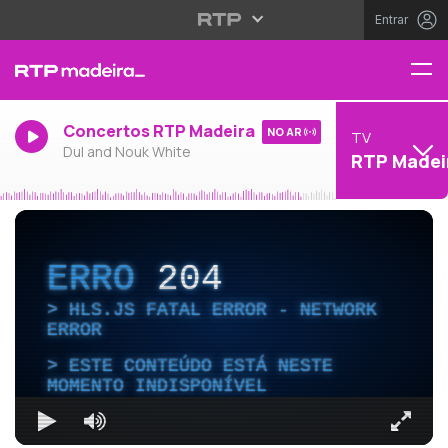
Entrar
Concertos RTP Madeira
NO AR
TV
Dul and Nouk White
RTP Madei
ERRO
204
HLS.JS FATAL ERROR - NETWORK
ERROR
ESTE CONTEÚDO ESTÁ NESTE
MOMENTO INDISPONÍVEL