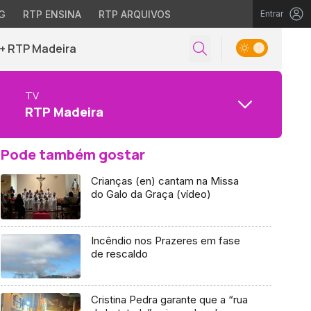
G
RTP ENSINA
RTP ARQUIVOS
Entrar
+ RTP Madeira
TV
RTP Madeira
Pode também gostar
Crianças (en) cantam na Missa
do Galo da Graça (vídeo)
Incêndio nos Prazeres em fase
de rescaldo
Cristina Pedra garante que a “rua