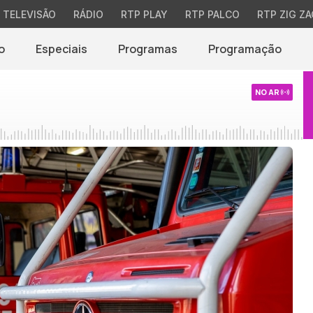
TELEVISÃO
RÁDIO
RTP PLAY
RTP PALCO
RTP ZIG ZA
o
Especiais
Programas
Programação
NO AR