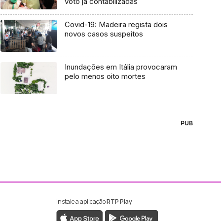
voto já contabilizadas
Covid-19: Madeira regista dois
novos casos suspeitos
Inundações em Itália provocaram
pelo menos oito mortes
PUB
Instale a aplicação
RTP Play
ebook da RTP Madeira
nstagram da RTP Madeira