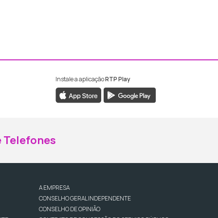
Instale a aplicação
RTP Play
ebook da RTP Madeira
nstagram da RTP Madeira
 Telefones
A EMPRESA
CONSELHO GERAL INDEPENDENTE
CONSELHO DE OPINIÃO