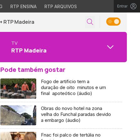
G
RTP ENSINA
RTP ARQUIVOS
Entrar
+ RTP Madeira
TV
RTP Madeira
Pode também gostar
Fogo de artificio tem a
duração de oito minutos e um
final apoteótico (áudio)
Obras do novo hotel na zona
velha do Funchal paradas devido
a embargo (áudio)
Fnac foi palco de tertúlia no