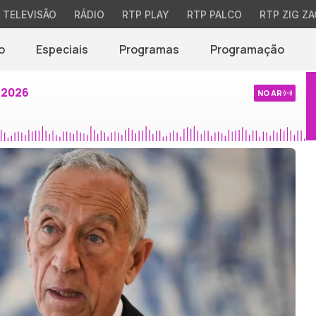
TELEVISÃO
RÁDIO
RTP PLAY
RTP PALCO
RTP ZIG ZA
o
Especiais
Programas
Programação
 2026
NO AR