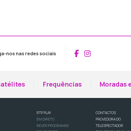
Aceder ao Fac
Aceder ao I
ga-nos nas redes sociais
atélites
Frequências
Moradas e
RTP PLAY
CONTACTOS
EM DIRETO
PROVEDORA DO
REVER PROGRAMAS
TELESPECTADOR