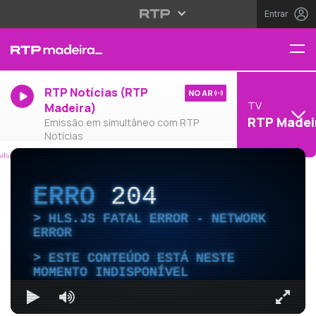
Entrar
RTP Notícias (RTP
NO AR
TV
Madeira)
RTP Madei
Emissão em simultâneo com RTP
Notícias
ERRO
204
HLS.JS FATAL ERROR - NETWORK
ERROR
ESTE CONTEÚDO ESTÁ NESTE
MOMENTO INDISPONÍVEL