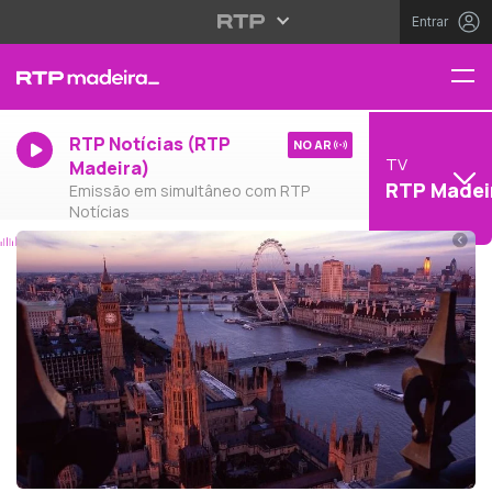
Entrar
RTP Notícias (RTP
NO AR
TV
Madeira)
RTP Madei
Emissão em simultâneo com RTP
Notícias