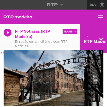
Entrar
RTP Notícias (RTP
NO AR
TV
Madeira)
RTP Madei
Emissão em simultâneo com RTP
Notícias