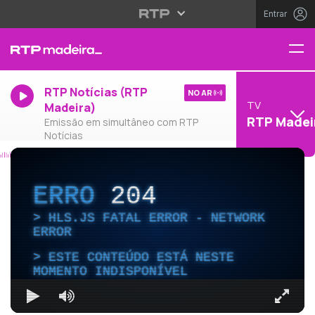
Entrar
RTP Notícias (RTP
NO AR
TV
Madeira)
RTP Madei
Emissão em simultâneo com RTP
Notícias
ERRO
204
HLS.JS FATAL ERROR - NETWORK
ERROR
ESTE CONTEÚDO ESTÁ NESTE
MOMENTO INDISPONÍVEL