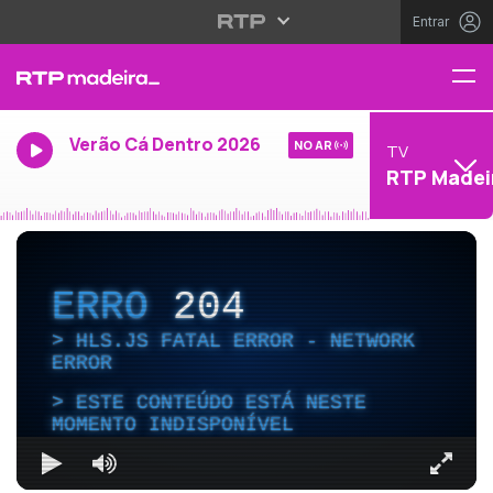
Entrar
Verão Cá Dentro 2026
NO AR
TV
RTP Madei
ERRO
204
HLS.JS FATAL ERROR - NETWORK
ERROR
ESTE CONTEÚDO ESTÁ NESTE
MOMENTO INDISPONÍVEL