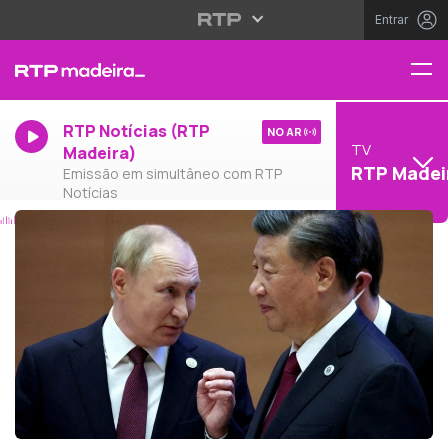
Entrar
RTP Notícias (RTP
NO AR
TV
Madeira)
RTP Madei
Emissão em simultâneo com RTP
Notícias