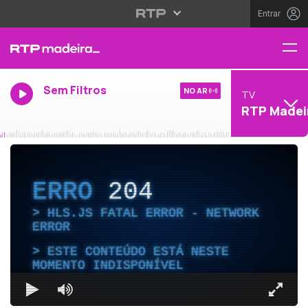
Entrar
Sem Filtros
NO AR
TV
RTP Madei
ERRO
204
HLS.JS FATAL ERROR - NETWORK
ERROR
ESTE CONTEÚDO ESTÁ NESTE
MOMENTO INDISPONÍVEL