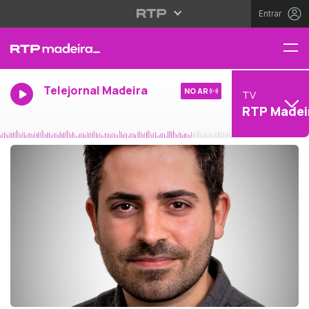
Entrar
Telejornal Madeira
NO AR
TV
RTP Madei