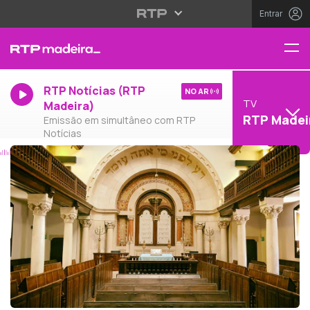
Entrar
RTP Notícias (RTP
NO AR
TV
Madeira)
RTP Madei
Emissão em simultâneo com RTP
Notícias