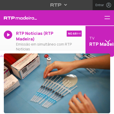
Entrar
RTP Notícias (RTP
NO AR
TV
Madeira)
RTP Madei
Emissão em simultâneo com RTP
Notícias