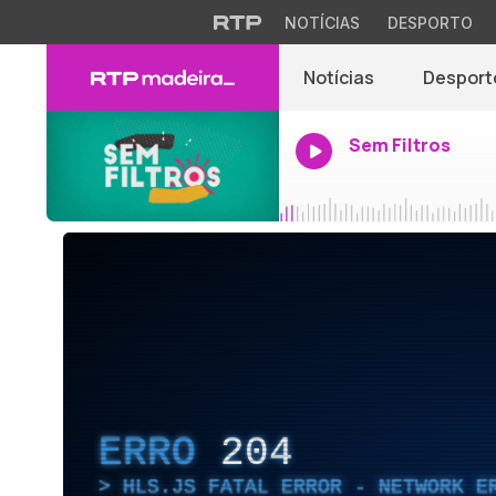
NOTÍCIAS
DESPORTO
Notícias
Desport
Sem Filtros
ERRO
204
HLS.JS FATAL ERROR - NETWORK E