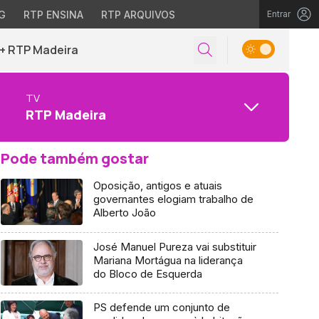
G
RTP ENSINA
RTP ARQUIVOS
Entrar
+ RTP Madeira
TV
RTP Madeira
Pode também gostar
Oposição, antigos e atuais
governantes elogiam trabalho de
Alberto João
José Manuel Pureza vai substituir
Mariana Mortágua na liderança
do Bloco de Esquerda
PS defende um conjunto de