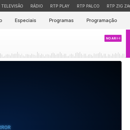
TELEVISÃO
RÁDIO
RTP PLAY
RTP PALCO
RTP ZIG ZA
o
Especiais
Programas
Programação
NO AR
RROR