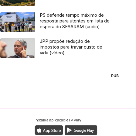
PS defende tempo máximo de
resposta para utentes em lista de
espera do SESARAM (áudio)
JPP propõe redução de
impostos para travar custo de
vida (vídeo)
PUB
Instale a aplicação
RTP Play
ebook da RTP Madeira
nstagram da RTP Madeira