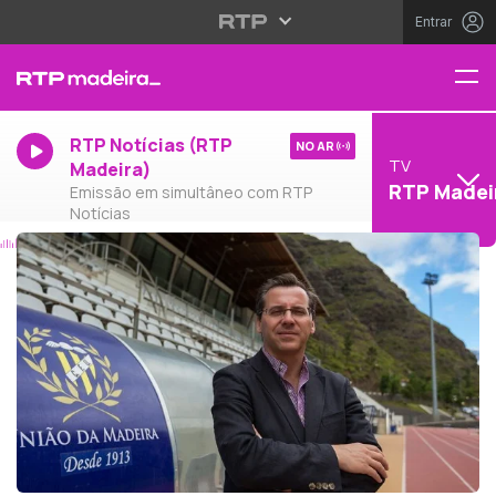
Entrar
RTP Notícias (RTP
NO AR
TV
Madeira)
RTP Madei
Emissão em simultâneo com RTP
Notícias