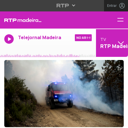
Entrar
Telejornal Madeira
NO AR
TV
RTP Madei