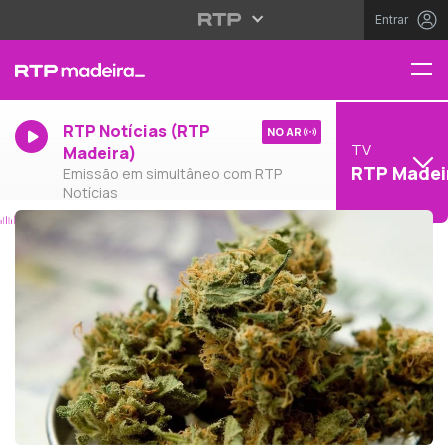
Entrar
RTP Notícias (RTP
NO AR
TV
Madeira)
RTP Madei
Emissão em simultâneo com RTP
Notícias