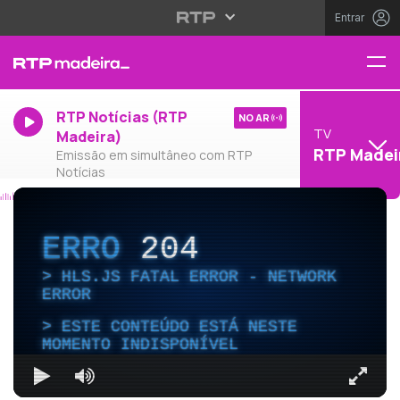
Entrar
RTP Notícias (RTP
NO AR
TV
Madeira)
RTP Madei
Emissão em simultâneo com RTP
Notícias
ERRO
204
HLS.JS FATAL ERROR - NETWORK
ERROR
ESTE CONTEÚDO ESTÁ NESTE
MOMENTO INDISPONÍVEL