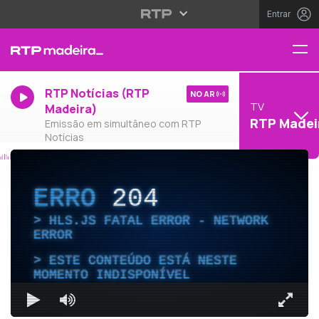
Entrar
RTP Notícias (RTP
NO AR
TV
Madeira)
RTP Madei
Emissão em simultâneo com RTP
Notícias
ERRO
204
HLS.JS FATAL ERROR - NETWORK
ERROR
ESTE CONTEÚDO ESTÁ NESTE
MOMENTO INDISPONÍVEL