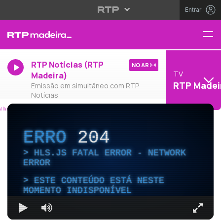
Entrar
RTP Notícias (RTP
NO AR
TV
Madeira)
RTP Madei
Emissão em simultâneo com RTP
Notícias
ERRO
204
HLS.JS FATAL ERROR - NETWORK
ERROR
ESTE CONTEÚDO ESTÁ NESTE
MOMENTO INDISPONÍVEL