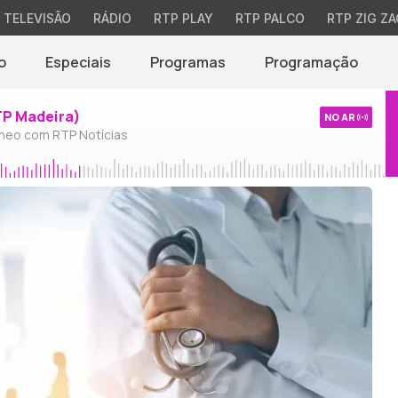
TELEVISÃO
RÁDIO
RTP PLAY
RTP PALCO
RTP ZIG ZA
o
Especiais
Programas
Programação
TP Madeira)
NO AR
neo com RTP Notícias