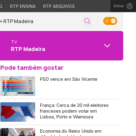
G
RTP ENSINA
RTP ARQUIVOS
Entrar
+ RTP Madeira
TV
RTP Madeira
Pode também gostar
PSD vence em São Vicente
França: Cerca de 20 mil eleitores
franceses podem votar em
Lisboa, Porto e Vilamoura
Economia do Reino Unido em