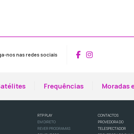
Aceder ao Fac
Aceder ao I
ga-nos nas redes sociais
atélites
Frequências
Moradas e
RTP PLAY
CONTACTOS
EM DIRETO
PROVEDORA DO
REVER PROGRAMAS
TELESPECTADOR