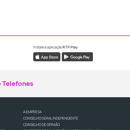
Instale a aplicação
RTP Play
ebook da RTP Madeira
nstagram da RTP Madeira
 Telefones
A EMPRESA
CONSELHO GERAL INDEPENDENTE
CONSELHO DE OPINIÃO