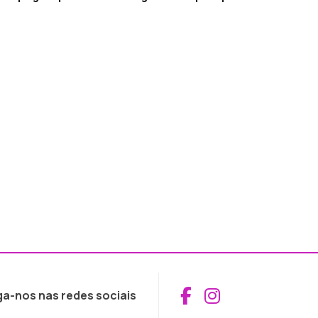
Aceder ao Fac
Aceder ao I
ga-nos nas redes sociais