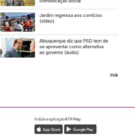
comunicação social
Jardim regressa aos comícios
(vídeo)
Albuquerque diz que PSD tem de
se apresentar como alternativa
ao governo (áudio)
PUB
Instale a aplicação
RTP Play
ebook da RTP Madeira
nstagram da RTP Madeira