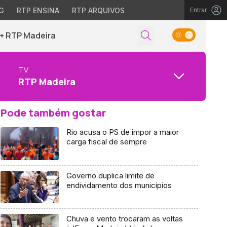
G
RTP ENSINA
RTP ARQUIVOS
Entrar
+ RTP Madeira
TV
RTP Madeira
Pode também gostar
Rio acusa o PS de impor a maior
carga fiscal de sempre
Governo duplica limite de
endividamento dos municípios
Chuva e vento trocaram as voltas