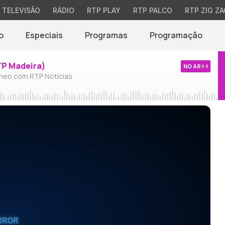
TELEVISÃO
RÁDIO
RTP PLAY
RTP PALCO
RTP ZIG ZA
o
Especiais
Programas
Programação
TP Madeira)
NO AR
neo com RTP Notícias
RROR