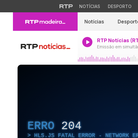
NOTÍCIAS
DESPORTO
Notícias
Desport
RTP Notícias (R
Emissão em simultâ
ERRO
204
HLS.JS FATAL ERROR - NETWORK E