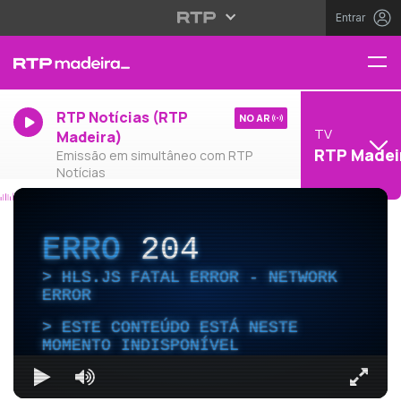
Entrar
RTP Notícias (RTP
NO AR
TV
Madeira)
RTP Madei
Emissão em simultâneo com RTP
Notícias
ERRO
204
HLS.JS FATAL ERROR - NETWORK
ERROR
ESTE CONTEÚDO ESTÁ NESTE
MOMENTO INDISPONÍVEL