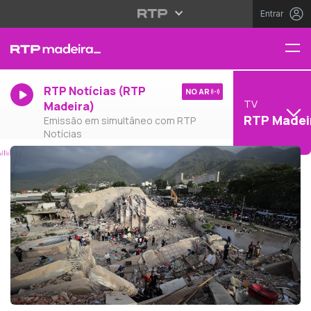
Entrar
RTP Notícias (RTP
NO AR
TV
Madeira)
RTP Madei
Emissão em simultâneo com RTP
Notícias