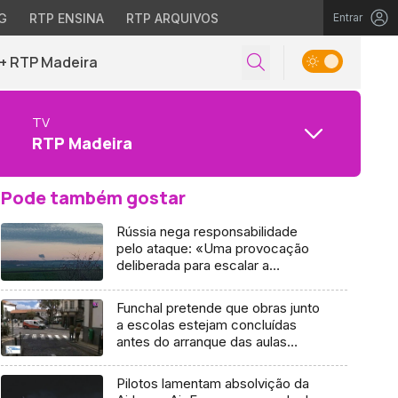
G
RTP ENSINA
RTP ARQUIVOS
Entrar
+ RTP Madeira
TV
RTP Madeira
Pode também gostar
Rússia nega responsabilidade
pelo ataque: «Uma provocação
deliberada para escalar a
situação»
Funchal pretende que obras junto
a escolas estejam concluídas
antes do arranque das aulas
(vídeo)
Pilotos lamentam absolvição da