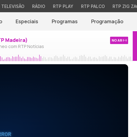
TELEVISÃO
RÁDIO
RTP PLAY
RTP PALCO
RTP ZIG ZA
o
Especiais
Programas
Programação
TP Madeira)
NO AR
neo com RTP Notícias
RROR