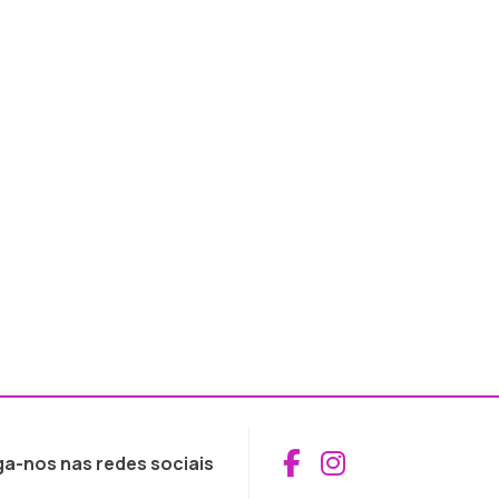
Aceder ao Fac
Aceder ao I
ga-nos nas redes sociais