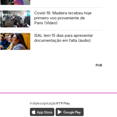
Covid-19: Madeira recebeu hoje
primeiro voo proveniente de
Paris (Vídeo)
ISAL tem 15 dias para apresentar
documentação em falta (áudio)
PUB
Instale a aplicação
RTP Play
ebook da RTP Madeira
nstagram da RTP Madeira