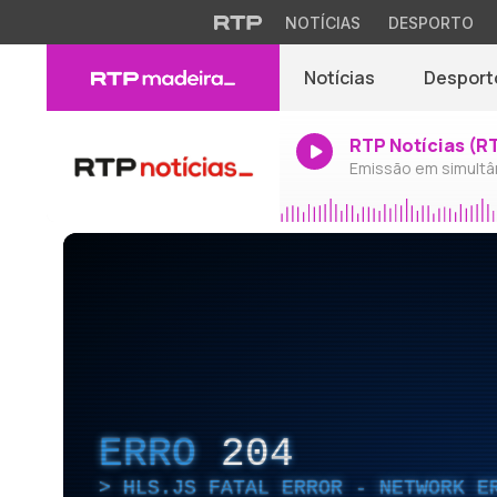
NOTÍCIAS
DESPORTO
Notícias
Desport
RTP Notícias (R
Emissão em simultâ
ERRO
204
HLS.JS FATAL ERROR - NETWORK E