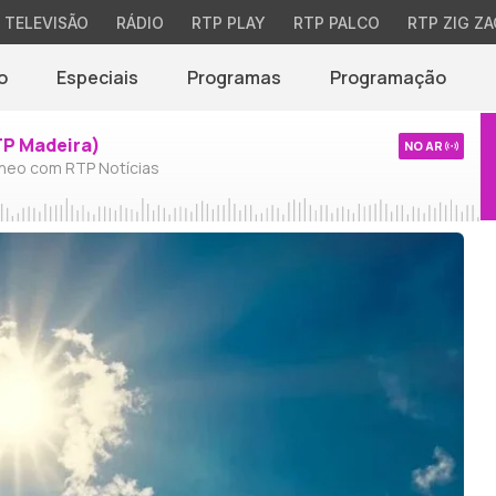
TELEVISÃO
RÁDIO
RTP PLAY
RTP PALCO
RTP ZIG ZA
o
Especiais
Programas
Programação
TP Madeira)
NO AR
neo com RTP Notícias