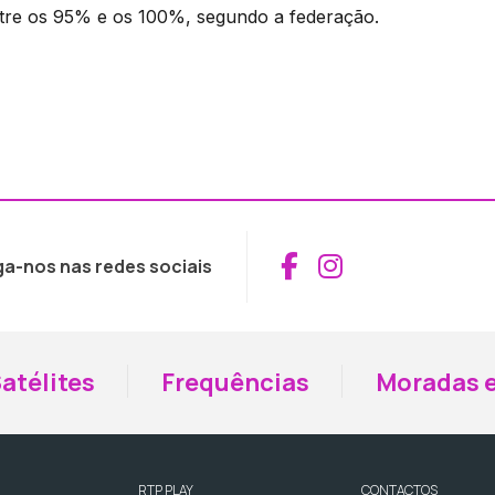
ntre os 95% e os 100%, segundo a federação.
Aceder ao Fac
Aceder ao I
ga-nos nas redes sociais
atélites
Frequências
Moradas e
RTP PLAY
CONTACTOS