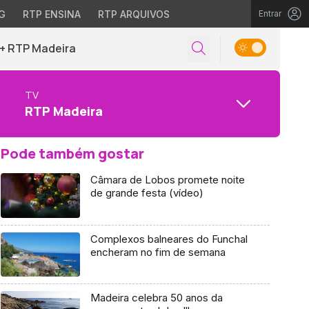
G
RTP ENSINA
RTP ARQUIVOS
Entrar
+ RTP Madeira
TV
RTP Madeira
Pode também gostar
Câmara de Lobos promete noite
de grande festa (vídeo)
Complexos balneares do Funchal
encheram no fim de semana
Madeira celebra 50 anos da