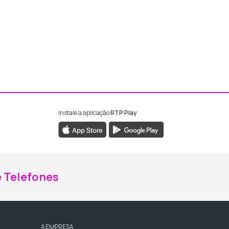
Instale a aplicação
RTP Play
ebook da RTP Madeira
nstagram da RTP Madeira
 Telefones
A EMPRESA