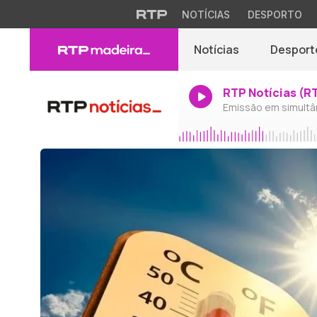
NOTÍCIAS
DESPORTO
Notícias
Desport
RTP Notícias (R
Emissão em simultâ